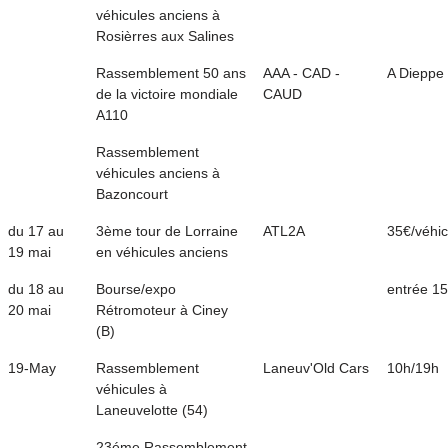
véhicules anciens à
Rosièrres aux Salines
Rassemblement 50 ans
AAA - CAD -
A Dieppe
de la victoire mondiale
CAUD
A110
Rassemblement
véhicules anciens à
Bazoncourt
du 17 au
3ème tour de Lorraine
ATL2A
35€/véhic
19 mai
en véhicules anciens
du 18 au
Bourse/expo
entrée 1
20 mai
Rétromoteur à Ciney
(B)
19-May
Rassemblement
Laneuv'Old Cars
10h/19h
véhicules à
Laneuvelotte (54)
23éme Rassemblement