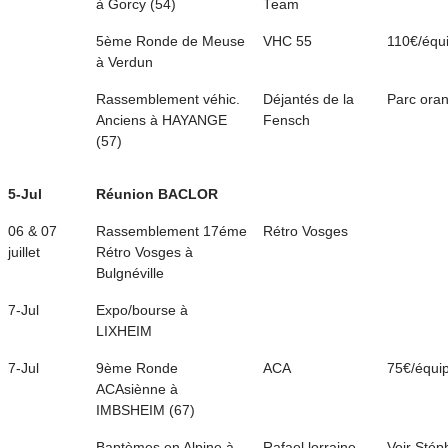
à Gorcy (54)
Team
5ème Ronde de Meuse
VHC 55
110€/équ
à Verdun
Rassemblement véhic.
Déjantés de la
Parc oran
Anciens à HAYANGE
Fensch
(57)
5-Jul
Réunion BACLOR
06 & 07
Rassemblement 17éme
Rétro Vosges
juillet
Rétro Vosges à
Bulgnéville
7-Jul
Expo/bourse à
LIXHEIM
7-Jul
9ème Ronde
ACA
75€/équi
ACAsiènne à
IMBSHEIM (67)
Baptèmes en Alpine à
Rafael lorraine
Voir Stép