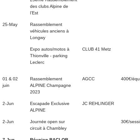
des clubs Alpine de
l’Est
25-May
Rassemblement
véhicules anciens à
Longwy
Expo autos/motos à
CLUB 41 Metz
Thionville - parking
Leclerc
01 & 02
Rassemblement
AGCC
400€/équ
juin
ALPINE Champagne
2023
2-Jun
Escapade Exclusive
JC REHLINGER
ALPINE
2-Jun
Journée open sur
30€/sess
circuit à Chambley
7-Jun
Réunion BACLOR