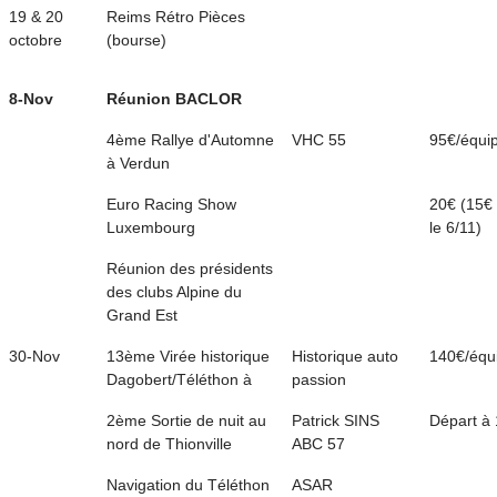
19 & 20
Reims Rétro Pièces
octobre
(bourse)
8-Nov
Réunion BACLOR
4ème Rallye d'Automne
VHC 55
95€/équi
à Verdun
Euro Racing Show
20€ (15€
Luxembourg
le 6/11)
Réunion des présidents
des clubs Alpine du
Grand Est
30-Nov
13ème Virée historique
Historique auto
140€/équ
Dagobert/Téléthon à
passion
2ème Sortie de nuit au
Patrick SINS
Départ à
nord de Thionville
ABC 57
Navigation du Téléthon
ASAR