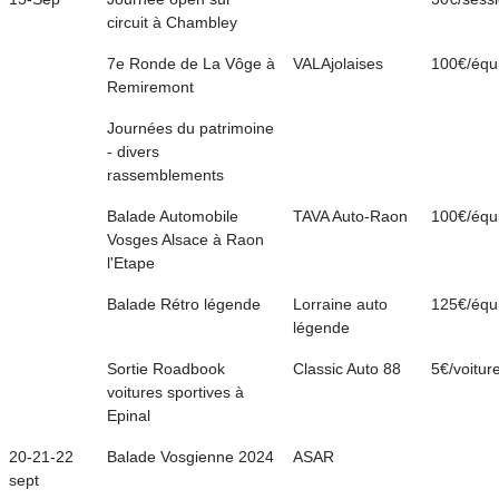
circuit à Chambley
7e Ronde de La Vôge à
VALAjolaises
100€/équ
Remiremont
Journées du patrimoine
- divers
rassemblements
Balade Automobile
TAVA Auto-Raon
100€/équ
Vosges Alsace à Raon
l'Etape
Balade Rétro légende
Lorraine auto
125€/équ
légende
Sortie Roadbook
Classic Auto 88
5€/voitur
voitures sportives à
Epinal
20-21-22
Balade Vosgienne 2024
ASAR
sept