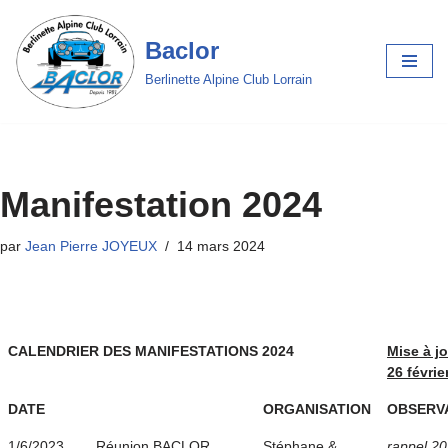
Baclor
Aller
au
Berlinette Alpine Club Lorrain
contenu
Manifestation 2024
par
Jean Pierre JOYEUX
14 mars 2024
CALENDRIER DES MANIFESTATIONS
2024
Mise à j
26 févrie
DATE
ORGANISATION
OBSERV
1/6/2023
Réunion BACLOR
Stéphane &
rappel 2