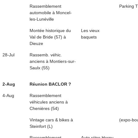
Rassemblement
Parking T
automobile à Moncel-
les-Lunéville
Montée historique du
Les vieux
Val de Bride (57) à
baquets
Dieuze
28-Jul
Rassemb. véhic.
anciens à Montiers-sur-
Saulx (55)
2-Aug
Réunion BACLOR ?
4-Aug
Rassemblement
véhicules anciens à
Chenières (54)
Vintage cars & bikes à
(expo-bo
Steinfort (L)
Rassemblement
Auto rétro Herny