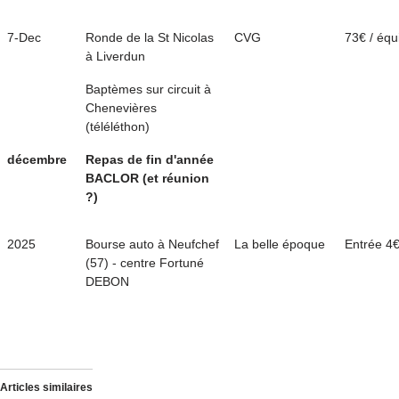
7-Dec
Ronde de la St Nicolas
CVG
73€ / éq
à Liverdun
Baptèmes sur circuit à
Chenevières
(téléléthon)
décembre
Repas de fin d'année
BACLOR (et réunion
?)
2025
Bourse auto à Neufchef
La belle époque
Entrée 4
(57) - centre Fortuné
DEBON
Articles similaires