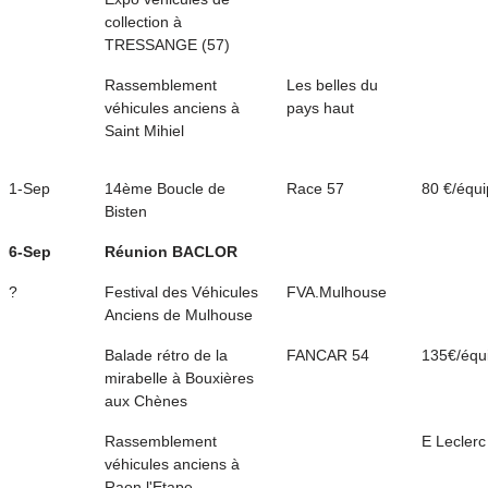
collection à
TRESSANGE (57)
Rassemblement
Les belles du
véhicules anciens à
pays haut
Saint Mihiel
1-Sep
14ème Boucle de
Race 57
80 €/équ
Bisten
6-Sep
Réunion BACLOR
?
Festival des Véhicules
FVA.Mulhouse
Anciens de Mulhouse
Balade rétro de la
FANCAR 54
135€/équ
mirabelle à Bouxières
aux Chènes
Rassemblement
E Leclerc
véhicules anciens à
Raon l'Etape