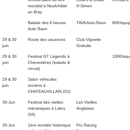
mondial à Neufchâtel
H Simon
en Bray
Balade des 6 heures
TAVA Auto-Raon
80€/équi
Auto Raon
29 & 30
Route des vacances
Club Vignette
juin
Gratuite
29 & 30
Festival GT Légends à
100€/équ
juin
Chenevières (balade &
circuit)
29 & 30
Salon véhicules
juin
anciens à
CHATEAUVILLAIN (52)
30-Jun
Festival des vieilles
Les Vieilles
mécaniques à Labry
Anglaises
(54)
30-Jun
1ère montée historique
Pro Racing