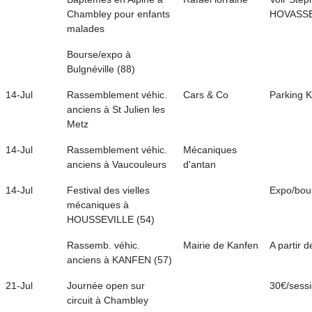
Chambley pour enfants
HOVASS
malades
Bourse/expo à
Bulgnéville (88)
14-Jul
Rassemblement véhic.
Cars & Co
Parking K
anciens à St Julien les
Metz
14-Jul
Rassemblement véhic.
Mécaniques
anciens à Vaucouleurs
d'antan
14-Jul
Festival des vielles
Expo/bou
mécaniques à
HOUSSEVILLE (54)
Rassemb. véhic.
Mairie de Kanfen
A partir 
anciens à KANFEN (57)
21-Jul
Journée open sur
30€/sess
circuit à Chambley