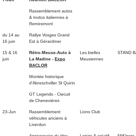
Rassemblement autos
& motos italiennes à
Remiremont
du 14 au
Rallye Vosges Grand
16 juin
Est à Gérardmer
15 & 16
Rétro-Meuse-Auto à
Les bielles
STAND 
juin
La Madine -
Expo
Meusiennes
BACLOR
Montée historique
d'Abreschviller St Quirin
GT Legends - Ciecuit
de Chenevières
23-Jun
Rassemblement
Lions Club
véhicules anciens à
Liverdun
Anniversaire du titre
Loisirs & créatif
55€/pers