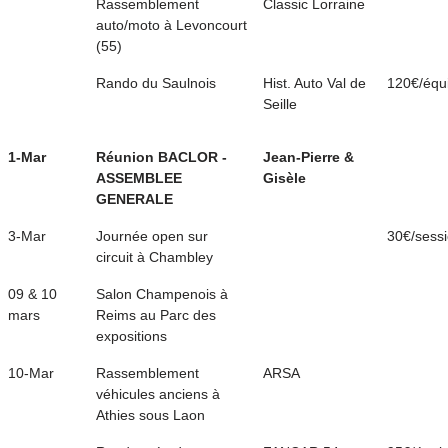
Rassemblement
Classic Lorraine
auto/moto à Levoncourt
(55)
Rando du Saulnois
Hist. Auto Val de
120€/équ
Seille
1-Mar
Réunion BACLOR -
Jean-Pierre &
ASSEMBLEE
Gisèle
GENERALE
3-Mar
Journée open sur
30€/sess
circuit à Chambley
09 & 10
Salon Champenois à
mars
Reims au Parc des
expositions
10-Mar
Rassemblement
ARSA
véhicules anciens à
Athies sous Laon