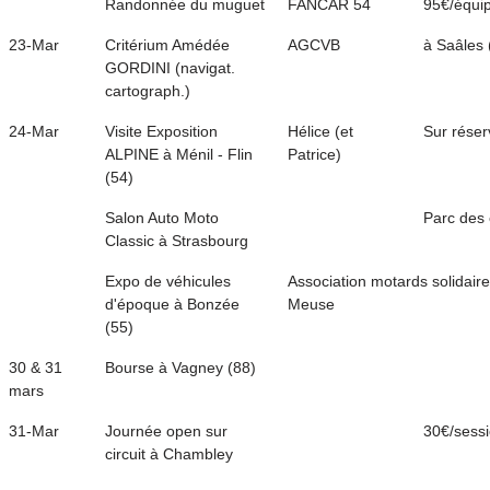
Randonnée du muguet
FANCAR 54
95€/équi
23-Mar
Critérium Amédée
AGCVB
à Saâles 
GORDINI (navigat.
cartograph.)
24-Mar
Visite Exposition
Hélice (et
Sur réser
ALPINE à Ménil - Flin
Patrice)
(54)
Salon Auto Moto
Parc des
Classic à Strasbourg
Expo de véhicules
Association motards solidair
d'époque à Bonzée
Meuse
(55)
30 & 31
Bourse à Vagney (88)
mars
31-Mar
Journée open sur
30€/sess
circuit à Chambley