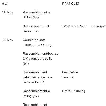
mai
FRANCLET
11-May
Rassemblement à
Bislée (55)
Balade Automobile
TAVA Auto-Raon
80€/équi
Raonnaise
12-May
Course de côte
historique à Ottange
Rassemblement/bourse
à Manoncourt/Seille
(54)
Rassemblement
Les Rétro-
véhicules anciens à
Tiseurs
Sérrouville (54)
Rassemblement à
Rétro 57 Imling
Imling (57)
Rassemblement