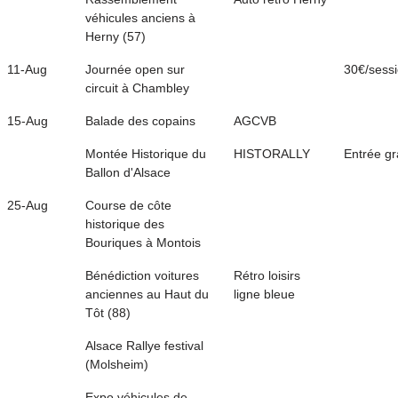
véhicules anciens à
Herny (57)
11-Aug
Journée open sur
30€/sess
circuit à Chambley
15-Aug
Balade des copains
AGCVB
Montée Historique du
HISTORALLY
Entrée gr
Ballon d'Alsace
25-Aug
Course de côte
historique des
Bouriques à Montois
Bénédiction voitures
Rétro loisirs
anciennes au Haut du
ligne bleue
Tôt (88)
Alsace Rallye festival
(Molsheim)
Expo véhicules de