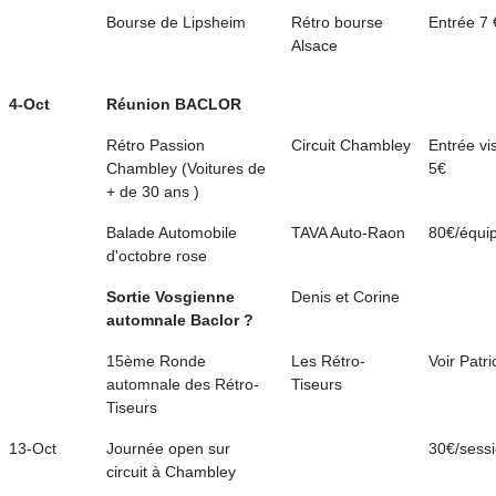
Bourse de Lipsheim
Rétro bourse
Entrée 7 
Alsace
4-Oct
Réunion BACLOR
Rétro Passion
Circuit Chambley
Entrée vi
Chambley (Voitures de
5€
+ de 30 ans )
Balade Automobile
TAVA Auto-Raon
80€/équi
d'octobre rose
Sortie Vosgienne
Denis et Corine
automnale Baclor ?
15ème Ronde
Les Rétro-
Voir Patri
automnale des Rétro-
Tiseurs
Tiseurs
13-Oct
Journée open sur
30€/sess
circuit à Chambley