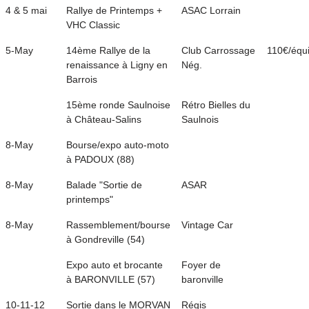
4 & 5 mai
Rallye de Printemps +
ASAC Lorrain
VHC Classic
5-May
14ème Rallye de la
Club Carrossage
110€/équ
renaissance à Ligny en
Nég.
Barrois
15ème ronde Saulnoise
Rétro Bielles du
à Château-Salins
Saulnois
8-May
Bourse/expo auto-moto
à PADOUX (88)
8-May
Balade "Sortie de
ASAR
printemps"
8-May
Rassemblement/bourse
Vintage Car
à Gondreville (54)
Expo auto et brocante
Foyer de
à BARONVILLE (57)
baronville
10-11-12
Sortie dans le MORVAN
Régis