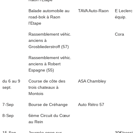
Balade automobile au
TAVA Auto-Raon
E Leclerc
road-bok à Raon
équip.
l'Etape
Rassemblement véhic.
Cora
anciens à
Grosbliederstroff (57)
Rassemblement véhic.
anciens à Robert
Espagne (55)
du 6 au 9
Course de côte des
ASA Chambley
sept.
trois chateaux à
Montois
7-Sep
Bourse de Créhange
Auto Rétro 57
8-Sep
6ème Circuit du Cœur
au Rein
15-Sep
Journée open sur
30€/sess