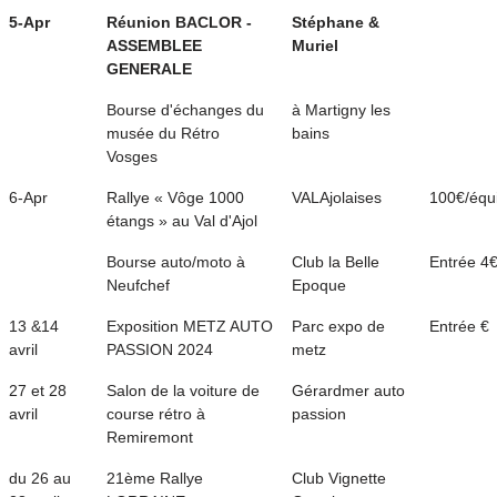
5-Apr
Réunion BACLOR -
Stéphane &
ASSEMBLEE
Muriel
GENERALE
Bourse d'échanges du
à Martigny les
musée du Rétro
bains
Vosges
6-Apr
Rallye « Vôge 1000
VALAjolaises
100€/équ
étangs » au Val d'Ajol
Bourse auto/moto à
Club la Belle
Entrée 4
Neufchef
Epoque
13 &14
Exposition METZ AUTO
Parc expo de
Entrée €
avril
PASSION 2024
metz
27 et 28
Salon de la voiture de
Gérardmer auto
avril
course rétro à
passion
Remiremont
du 26 au
21ème Rallye
Club Vignette