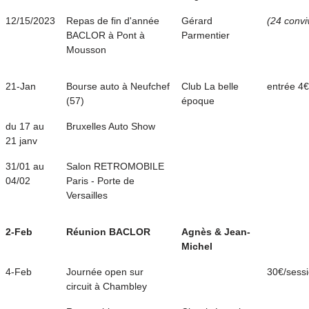
12/15/2023
Repas de fin d'année
Gérard
(24 convi
BACLOR à Pont à
Parmentier
Mousson
21-Jan
Bourse auto à Neufchef
Club La belle
entrée 4€
(57)
époque
du 17 au
Bruxelles Auto Show
21 janv
31/01 au
Salon RETROMOBILE
04/02
Paris - Porte de
Versailles
2-Feb
Réunion BACLOR
Agnès & Jean-
Michel
4-Feb
Journée open sur
30€/sess
circuit à Chambley