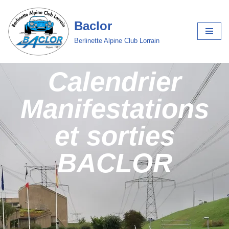
Baclor
Aller
au
Berlinette Alpine Club Lorrain
contenu
Calendrier
Manifestations
et sorties
BACLOR