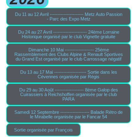
Du 11 au 12 Avril ---------------------- Metz Auto Passion
- Parc des Expo Metz
Du 24 au 27 Avril ---------------------- 24ème Lorraine
Historique organisé par le club Vignette gratuite
Dimanche 10 Mai ------------------- 25ème
Rassemblement des Clubs Alpine & Renault Sportives
du Grand Est organisé par le club Carrossage négatif
Du 13 au 17 Mai --------------------- Sortie dans les
Cévennes organisée par Régis
Du 29 au 30 Août ------------------- 8ème Galop des
Cuirassiers à Reichshoffen organisée par le club
PARA
Samedi 12 Septembre ------------------- Balade Rétro de
le Mirabelle organisée par le Fancar 54
Sortie organisée par François