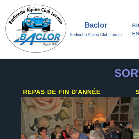
Aller
Baclor
B
au
E
contenu
Berlinette Alpine Club Lorrain
SOR
REPAS DE FIN D'ANNÉE