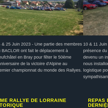
 & 25 Juin 2023 - Une partie des membres
10 & 11 Juin 
 BACLOR ont fait le déplacement à
présence du 
ufchâtel en Bray pour fêter le 50ème
devenu un in
niversaire de la victoire d'Alpine au
nous install
emier championnat du monde des Rallyes.
logistique po
sympathisant
ÈME RALLYE DE LORRAINE
REPAS 
STORIQUE
DERNIÈ