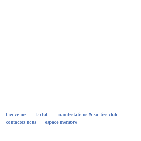
bienvenue
le club
manifestations & sorties club
contactez nous
espace membre
Neve
| Propulsé par
WordPress