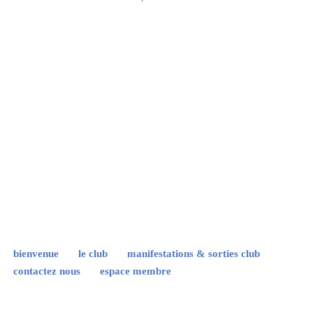
bienvenue
le club
manifestations & sorties club
contactez nous
espace membre
Neve
| Propulsé par
WordPress